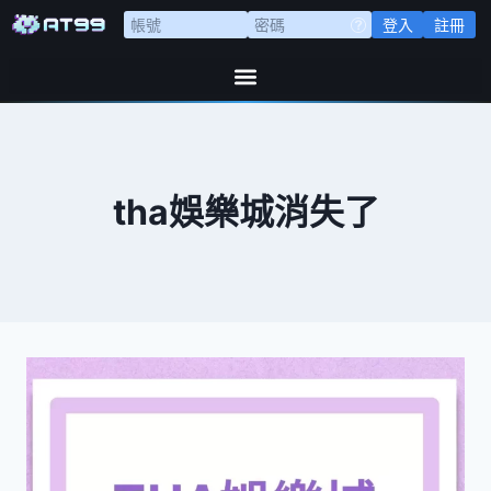
登入
註冊
tha娛樂城消失了