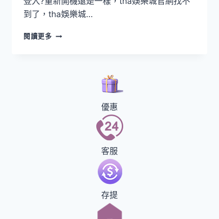
登入?重新開機還是一樣，tha娛樂城官網找不
到了，tha娛樂城…
閱讀更多
優惠
客服
存提