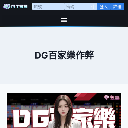
登入
註冊
DG百家樂作弊