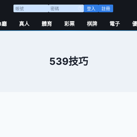
登入
註冊
B廳
真人
體育
彩票
棋牌
電子
539技巧