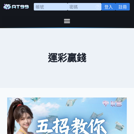
登入
註冊
運彩贏錢