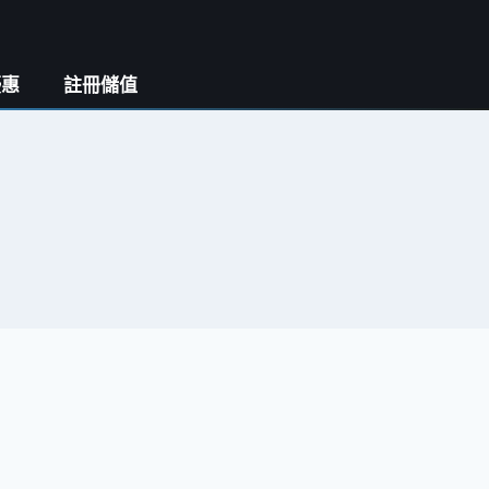
優惠
註冊儲值