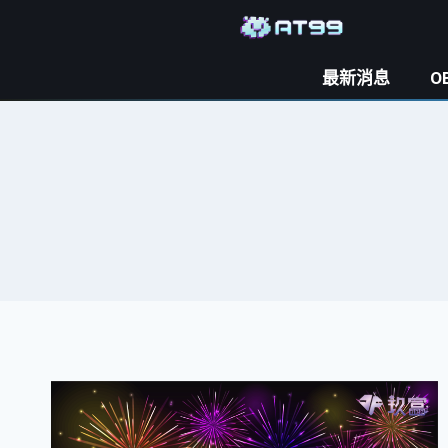
最新消息
O