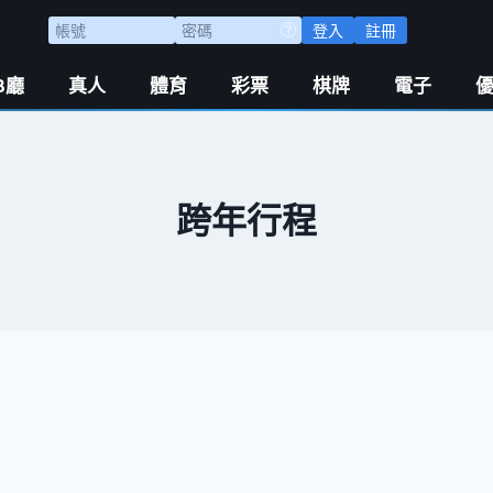
登入
註冊
B廳
真人
體育
彩票
棋牌
電子
跨年行程