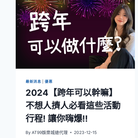
最新消息
|
優惠
2024【跨年可以幹嘛】
不想人擠人必看這些活動
行程! 讓你嗨爆!!
By
AT99娛樂城總代理
2023-12-15