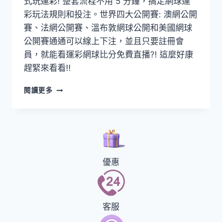
式玩運彩! 整套流程不用 5 分鐘，搞定網球運
彩玩法規則和投注。世界四大公開賽: 澳網公開
賽、法網公開賽、溫布敦網球公開和美國網球
公開賽通通可以線上下注，並且只要註冊會
員，就能看運彩網球比分免費直播?! 這麼好康
趕緊來看看!!
閱讀更多
優惠
客服