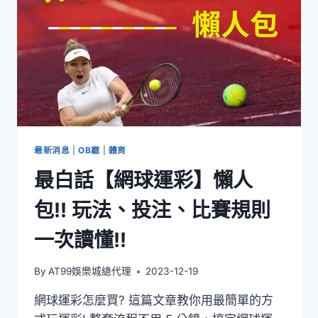
最新消息
|
OB廳
|
體育
最白話【網球運彩】懶人
包!! 玩法、投注、比賽規則
一次讀懂!!
By
AT99娛樂城總代理
2023-12-19
網球運彩怎麼買? 這篇文章教你用最簡單的方