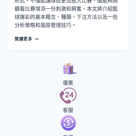
形式，不僅能讓球迷更加投入比賽，還能夠為
觀看比賽增添一份刺激和興奮。本文將介紹籃
球運彩的基本概念、種類、下注方法以及一些
分析策略和風險管理技巧。
閱讀更多
優惠
客服