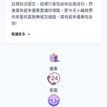
註冊狀況發生，這裡只會告訴你註冊成功，然
後還有超多優惠要讓你領取，那今天小編就帶
你來看玖富娛樂城怎儲值，還有超多優惠告訴
你!
閱讀更多
優惠
客服