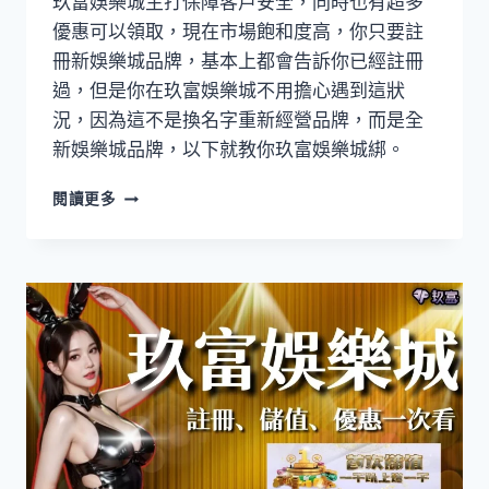
玖富娛樂城主打保障客戶安全，同時也有超多
優惠可以領取，現在市場飽和度高，你只要註
冊新娛樂城品牌，基本上都會告訴你已經註冊
過，但是你在玖富娛樂城不用擔心遇到這狀
況，因為這不是換名字重新經營品牌，而是全
新娛樂城品牌，以下就教你玖富娛樂城綁。
閱讀更多