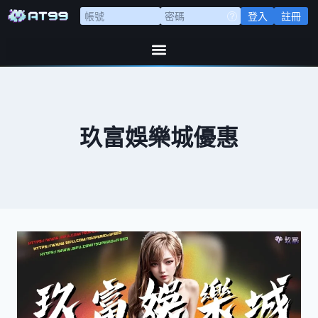
登入
註冊
玖富娛樂城優惠