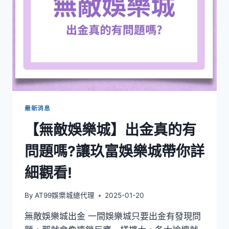
最新消息
【無敵娛樂城】出金真的有
問題嗎?讓玖富娛樂城帶你詳
細觀看!
By
AT99娛樂城總代理
2025-01-20
無敵娛樂城出金 一間娛樂城只要出金有發現問