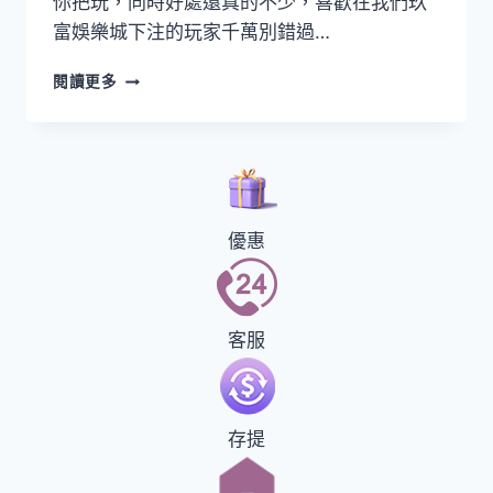
你把玩，同時好處還真的不少，喜歡在我們玖
富娛樂城下注的玩家千萬別錯過…
閱讀更多
優惠
客服
存提