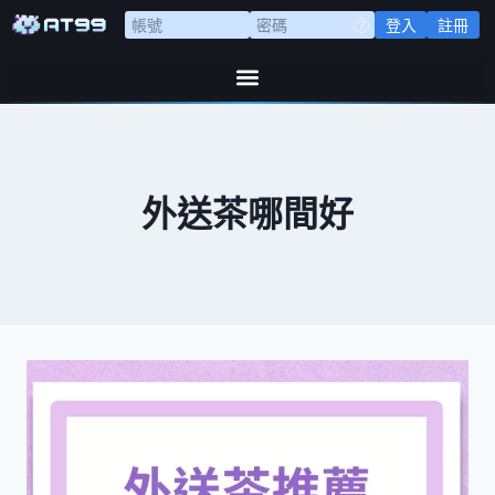
登入
註冊
外送茶哪間好