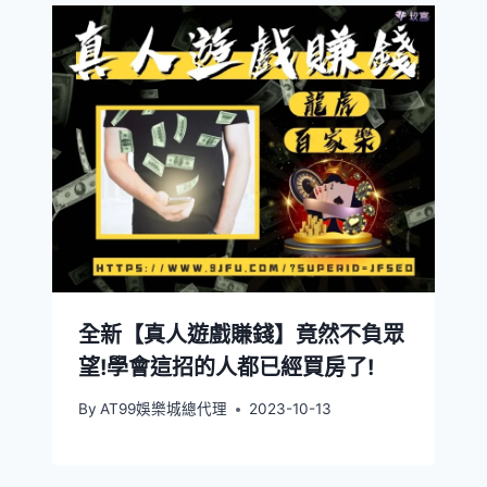
全新【真人遊戲賺錢】竟然不負眾
望!學會這招的人都已經買房了!
By
AT99娛樂城總代理
2023-10-13