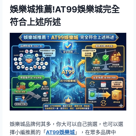
娛樂城推薦!AT99娛樂城完全
符合上述所述
娛樂城品牌何其多，你大可以自己挑選，也可以選
擇小編推薦的「
AT99娛樂城
」，在眾多品牌中