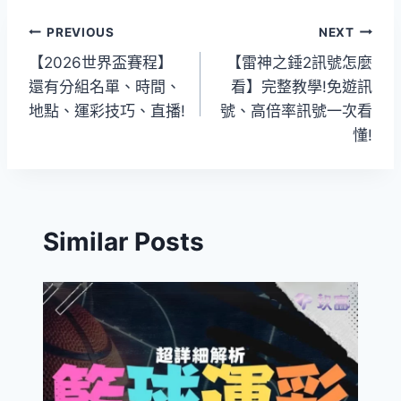
k
r
e
PREVIOUS
NEXT
【2026世界盃賽程】
【雷神之錘2訊號怎麼
還有分組名單、時間、
看】完整教學!免遊訊
地點、運彩技巧、直播!
號、高倍率訊號一次看
懂!
Similar Posts