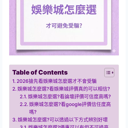
Table of Contents
2026搶先看娛樂城怎麼選才不會受騙
娛樂城怎麼選?看娛樂城評價真的可以相信?
娛樂城怎麼選?看論壇評價可信度高嗎?
娛樂城怎麼選?看google評價信任度高
嗎?
娛樂城怎麼選?可以透過以下方式辨別好壞
娛樂城怎麼選?優惠可以有但不可過高