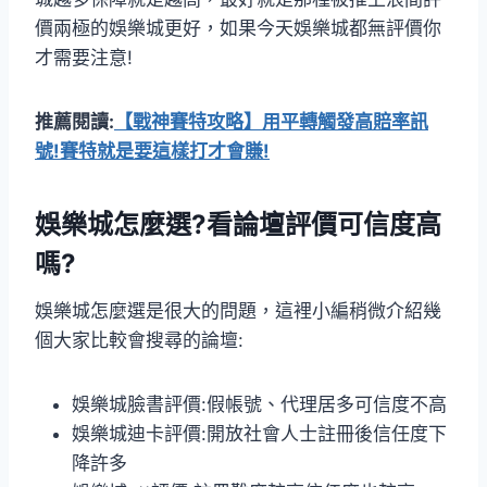
價兩極的娛樂城更好，如果今天娛樂城都無評價你
才需要注意!
推薦閱讀:
【戰神賽特攻略】用平轉觸發高賠率訊
號!賽特就是要這樣打才會賺!
娛樂城怎麼選?看論壇評價可信度高
嗎?
娛樂城怎麼選是很大的問題，這裡小編稍微介紹幾
個大家比較會搜尋的論壇:
娛樂城臉書評價:假帳號、代理居多可信度不高
娛樂城迪卡評價:開放社會人士註冊後信任度下
降許多