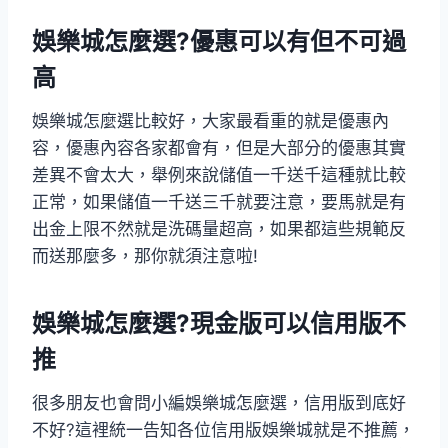
娛樂城怎麼選?優惠可以有但不可過
高
娛樂城怎麼選比較好，大家最看重的就是優惠內
容，優惠內容各家都會有，但是大部分的優惠其實
差異不會太大，舉例來說儲值一千送千這種就比較
正常，如果儲值一千送三千就要注意，要馬就是有
出金上限不然就是洗碼量超高，如果都這些規範反
而送那麼多，那你就須注意啦!
娛樂城怎麼選?現金版可以信用版不
推
很多朋友也會問小編娛樂城怎麼選，信用版到底好
不好?這裡統一告知各位信用版娛樂城就是不推薦，