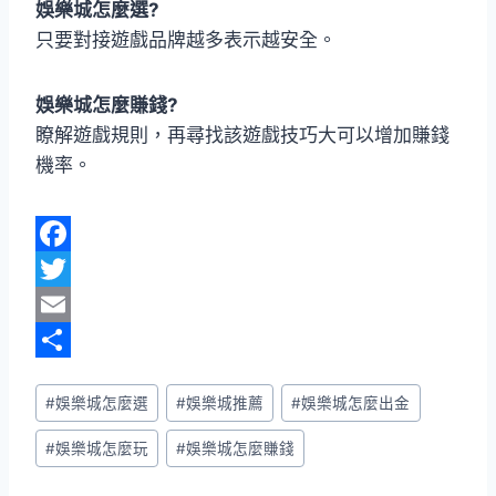
娛樂城怎麼選?
只要對接遊戲品牌越多表示越安全。
娛樂城怎麼賺錢?
瞭解遊戲規則，再尋找該遊戲技巧大可以增加賺錢
機率。
F
a
T
c
w
E
e
i
m
S
#
娛樂城怎麼選
#
娛樂城推薦
#
娛樂城怎麼出金
b
t
a
h
o
t
i
a
#
娛樂城怎麼玩
#
娛樂城怎麼賺錢
o
e
l
r