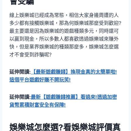
會受騙
線上娛樂城已經成為常態，相信大家身邊周遭的人
多少都有接觸娛樂城，那為何娛樂城那麼受到歡迎?
最主要還是因為娛樂城的遊戲種類多元，同時還可
以贏到現金，所以多數人都喜歡透過娛樂城來賺外
快，但是業界娛樂城的種類那麼多，娛樂城怎麼選
才不會受到詐騙呢?
延伸閱讀:
【最新遊戲賺錢】換現金真的太簡單啦!
這個平台遊戲好賺不開玩笑!
延伸閱讀:
最新【遊戲賺錢推薦】看過來!透過加密
貨幣累積財富安全有保障!
娛樂城怎麼選?看娛樂城評價真