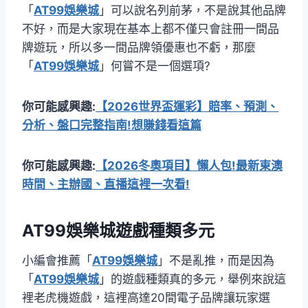
「
AT99娛樂城
」可以說名列前茅，不是說其他品牌
不好，而是大家現在基本上都不僅只會註冊一間品
牌遊玩，所以多一間品牌領優惠也不虧，那麼
「
AT99娛樂城
」何嘗不是一個選項?
你可能感興趣:
【2026世界盃運彩】賠率、預測、
分析、盤口完整指南!想賺錢看這篇
你可能感興趣:
【2026冬奧項目】懶人包!最新東澳
時間、主辦國、直播這裡一次看!
AT99娛樂城遊戲種類多元
小編會推薦「
AT99娛樂城
」不是亂推，而是因為
「
AT99娛樂城
」的遊戲種類真的多元，舉例來說這
裡老虎機遊戲，這裡高達20間電子品牌讓玩家選