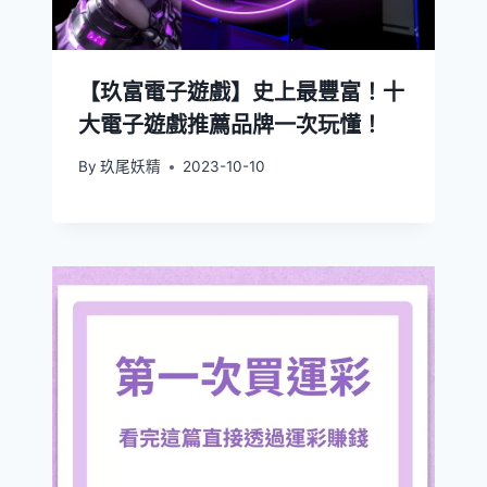
【玖富電子遊戲】史上最豐富！十
大電子遊戲推薦品牌一次玩懂！
By
玖尾妖精
2023-10-10