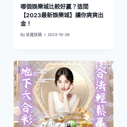
哪個娛樂城比較好贏？這間
【2023最新娛樂城】讓你爽爽出
金！
By
玖尾妖精
2023-10-28