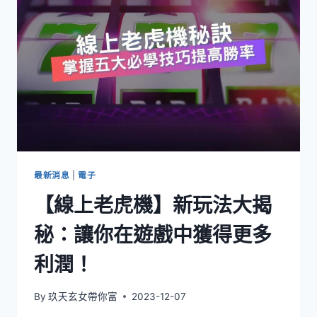
最新消息
|
電子
【線上老虎機】新玩法大揭
秘：讓你在遊戲中獲得更多
利潤！
By
玖天玄女帶你富
2023-12-07