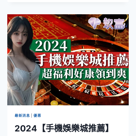
最新消息
|
優惠
2024【手機娛樂城推薦】