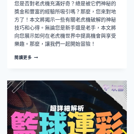
您是否對老虎機充滿好奇？總是被它們神秘的
獎金和豐富的經驗所吸引嗎？那麼，您來對地
方了！本文將揭示一些有關老虎機破解的神秘
技巧和心得。無論您是新手還是老手，本文將
向您展示如何在老虎機世界中提高機會與享受
樂趣。那麼，讓我們一起開始冒險！
閱讀更多