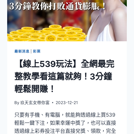
最新消息
|
彩票
【線上539玩法】全網最完
整教學看這篇就夠！3分鐘
輕鬆開賺！
By
玖天玄女帶你富
2023-12-21
只要有手機、有電腦，就能夠透過線上買539
輕鬆一鍵下注，如果幸運中獎了，也可以直接
透過線上彩券投注平台直接兌獎、領款，完全