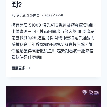
到?
By
玖天玄女帶你富
2023-12-09
擁有超高 51000 倍的ATG戰神賽特震撼登場!!!
小編實測三回，連兩回開出百倍大獎!!!! 到底是
怎麼做到的?!! 這裡將揭開戰神賽特電子遊戲的
隱藏秘密，並教你如何破解ATG賽特訊號，讓
你輕鬆獲得高倍數獎金!!! 趕緊跟著我一起來看
看秘訣是什麼吧!!
閱讀更多