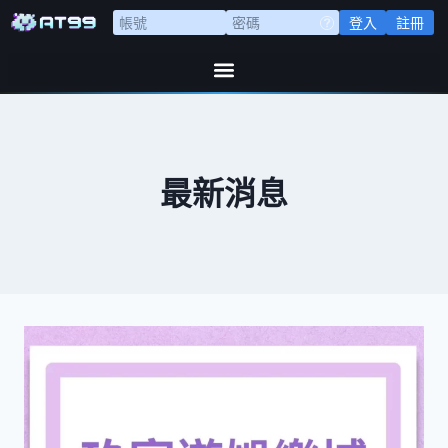
登入
註冊
最新消息