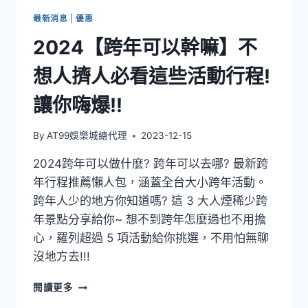
最新消息
|
優惠
2024【跨年可以幹嘛】不
想人擠人必看這些活動行程!
讓你嗨爆!!
By
AT99娛樂城總代理
2023-12-15
2024跨年可以做什麼? 跨年可以去哪? 最新跨
年行程推薦懶人包，涵蓋全台大小跨年活動。
跨年人少的地方你知道嗎? 這 3 大人煙稀少跨
年景點分享給你~ 想不到跨年怎麼過也不用擔
心，羅列超過 5 項活動給你挑選，不用怕無聊
沒地方去!!!
閱讀更多