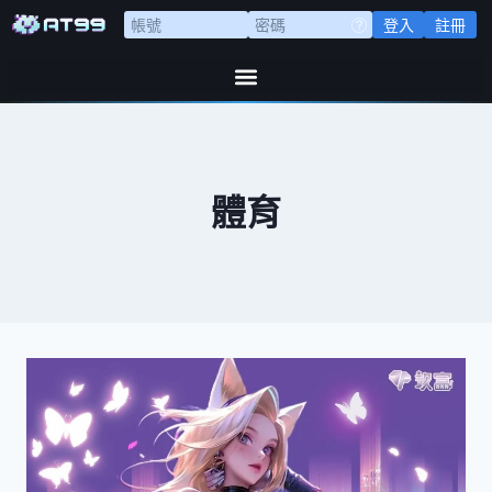
登入
註冊
體育