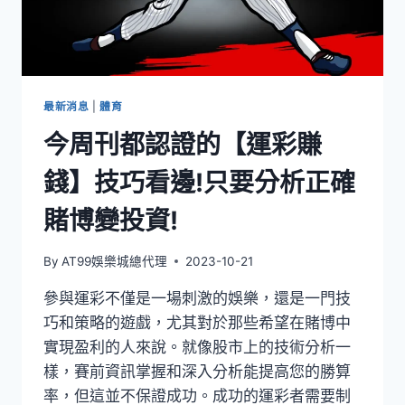
最新消息
|
體育
今周刊都認證的【運彩賺
錢】技巧看邊!只要分析正確
賭博變投資!
By
AT99娛樂城總代理
2023-10-21
參與運彩不僅是一場刺激的娛樂，還是一門技
巧和策略的遊戲，尤其對於那些希望在賭博中
實現盈利的人來說。就像股市上的技術分析一
樣，賽前資訊掌握和深入分析能提高您的勝算
率，但這並不保證成功。成功的運彩者需要制