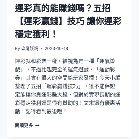
運彩真的能賺錢嗎？五招
【運彩贏錢】技巧 讓你運彩
穩定獲利！
By
玖尾妖精
2023-10-18
運彩就和彩票一樣，被視為是一種「運氣遊
戲」，不過比起完全的運氣遊戲，「運動彩
券」其實有很大的空間給玩家發揮！今天小編
整理了五招「運彩贏錢技巧」，雖不能保證一
定能讓你靠運彩賺大錢，但對於實現長期的運
彩穩定獲利還是很有幫助的！文末還有優惠活
動，記得看到最後哦！
閱讀更多